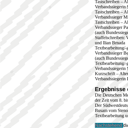
Tastschreiben – A
Verbandssiegerin 
Tastschreiben – A
Verbandssieger Mi
Tastschreiben – A
Verbandssieger Pau
(auch Bundessiege
Staffelschreiben:
und Ilian Brnada
Textbearbeitung/-
Verbandssieger Be
(auch Bundessiege
Textbearbeitung/-
Verbandssiegerin 
Kurzschrift – Alt
Verbandssiegerin 
Ergebnisse 
Die Deutschen Mei
der Zeit vom 8. bi
Der Südwestdeutsc
Busam vom Stenog
Textbearbeitung u
Nachstehend
d
i