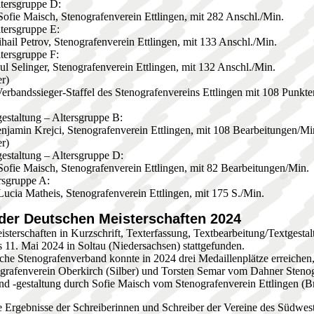
ltersgruppe D:
Sofie Maisch, Stenografenverein Ettlingen, mit 282 Anschl./Min.
ltersgruppe E:
hail Petrov, Stenografenverein Ettlingen, mit 133 Anschl./Min.
ltersgruppe F:
l Selinger, Stenografenverein Ettlingen, mit 132 Anschl./Min.
r)
 Verbandssieger-Staffel des Stenografenvereins Ettlingen mit 108 Pun
gestaltung – Altersgruppe B:
njamin Krejci, Stenografenverein Ettlingen, mit 108 Bearbeitungen/Mi
r)
gestaltung – Altersgruppe D:
Sofie Maisch, Stenografenverein Ettlingen, mit 82 Bearbeitungen/Min.
ersgruppe A:
Lucia Matheis, Stenografenverein Ettlingen, mit 175 S./Min.
der Deutschen Meisterschaften 2024
sterschaften in Kurzschrift, Texterfassung, Textbearbeitung/Textgestal
s 11. Mai 2024 in Soltau (Niedersachsen) stattgefunden.
he Stenografenverband konnte in 2024 drei Medaillenplätze erreichen,
rafenverein Oberkirch (Silber) und Torsten Semar vom Dahner Steno
nd -gestaltung durch Sofie Maisch vom Stenografenverein Ettlingen (B
e Ergebnisse der Schreiberinnen und Schreiber der Vereine des Südwe