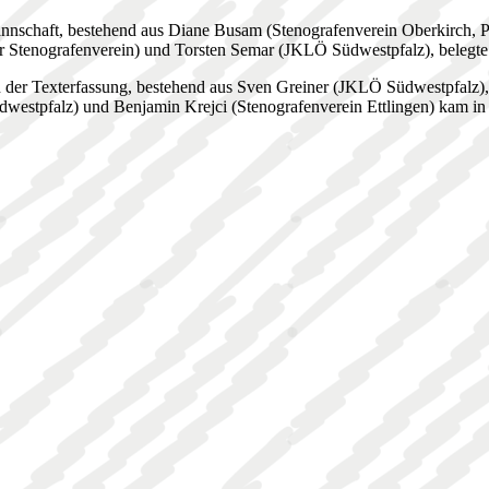
nnschaft, bestehend aus Diane Busam (Stenografenverein Oberkirch, Pet
er Stenografenverein) und Torsten Semar (JKLÖ Südwestpfalz), belegte 
 der Texterfassung, bestehend aus Sven Greiner (JKLÖ Südwestpfalz
westpfalz) und Benjamin Krejci (Stenografenverein Ettlingen) kam in ih