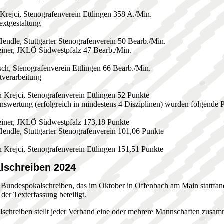
 Krejci, Stenografenverein Ettlingen 358 A./Min.
extgestaltung
Hendle, Stuttgarter Stenografenverein 50 Bearb./Min.
einer, JKLÖ Südwestpfalz 47 Bearb./Min.
sch, Stenografenverein Ettlingen 66 Bearb./Min.
tverarbeitung
n Krejci, Stenografenverein Ettlingen 52 Punkte
swertung (erfolgreich in mindestens 4 Disziplinen) wurden folgende Pl
einer, JKLÖ Südwestpfalz 173,18 Punkte
Hendle, Stuttgarter Stenografenverein 101,06 Punkte
n Krejci, Stenografenverein Ettlingen 151,51 Punkte
lschreiben 2024
 Bundespokalschreiben, das im Oktober in Offenbach am Main stattfand,
 der Texterfassung beteiligt.
chreiben stellt jeder Verband eine oder mehrere Mannschaften zusamm
.