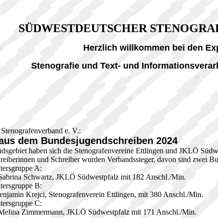
SÜDWESTDEUTSCHER STENOGRAFE
Herzlich willkommen bei den Exp
Stenografie und
Text- und Informationsvera
Stenografenverband e. V.:
 aus dem Bundesjugendschreiben 2024
dsgebiet haben sich die Stenografenvereine Ettlingen und JKLÖ Süd
eiberinnen und Schreiber wurden Verbandssieger, davon sind zwei Bu
ltersgruppe A:
Sabrina Schwartz, JKLÖ Südwestpfalz mit 182 Anschl./Min.
ltersgruppe B:
enjamin Krejci, Stenografenverein Ettlingen, mit 380 Anschl./Min.
ltersgruppe C:
 Melina Zimmermann, JKLÖ Südwestpfalz mit 171 Anschl./Min.